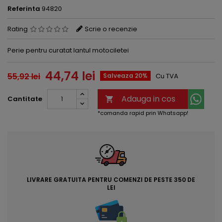
Referinta
94820
Rating
Scrie o recenzie
Perie pentru curatat lantul motociletei
44,74 lei
55,92 lei
Salveaza 20%
Cu TVA
Adauga in cos
Cantitate

*comanda rapid prin Whatsapp!
LIVRARE GRATUITA PENTRU COMENZI DE PESTE 350 DE
LEI