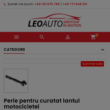
Sunati-ne acum:
+40 731 675 785
/
+40 771 648 201
0



shopping_cart
CATEGORII
Summer sale
Perie pentru curatat lantul
motocicletei