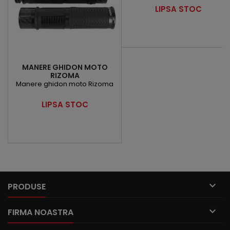
semnalizare dinamica
Pret
LIPSA STOC
galbena
MANERE GHIDON MOTO
RIZOMA
Manere ghidon moto Rizoma
Pret
LIPSA STOC

PRODUSE

FIRMA NOASTRA