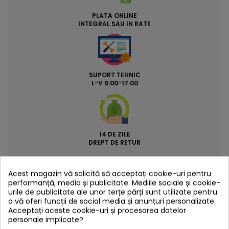
PLATA ONLINE
INTEGRAL SAU IN RATE
SUPORT TEHNIC
L-V 9:00-17:00
14 DE ZILE
DREPT DE RETUR
Acest magazin vă solicită să acceptați cookie-uri pentru
performanță, media și publicitate. Mediile sociale și cookie-
DESCRIERE
urile de publicitate ale unor terțe părți sunt utilizate pentru
a vă oferi funcții de social media și anunțuri personalizate.
Acceptați aceste cookie-uri și procesarea datelor
Perie pentru curatat lantul motociletei.
personale implicate?