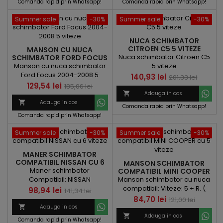
Comanda rapid prin Whatsapp!
Comanda rapid prin Whatsapp!
Summer sale
-30%
Summer sale
-30%
NUCA SCHIMBATOR
CITROEN C5 5 VITEZE
MANSON CU NUCA
Nuca schimbator Citroen C5
SCHIMBATOR FORD FOCUS
2004-2008 5 VITEZE
Manson cu nuca schimbator
5 viteze
Ford Focus 2004-2008 5
Pret
Pret
140,93 lei
201,33 lei
viteze
Pret
Pret
129,54 lei
185,06 lei
de

Adauga in cos
de
baza

Adauga in cos
Comanda rapid prin Whatsapp!
baza
Comanda rapid prin Whatsapp!
Summer sale
-30%
Summer sale
-30%
MANER SCHIMBATOR
COMPATIBIL NISSAN CU 6
MANSON SCHIMBATOR
VITEZE
Maner schimbator
COMPATIBIL MINI COOPER
CU 5 VITEZE
Compatibil: NISSAN
Manson schimbator cu nuca
compatibil: Viteze: 5 + R. (
Pret
Pret
98,94 lei
141,34 lei
12345R)
Pret
Pret
84,70 lei
121,00 lei
de

Adauga in cos
de
baza

Adauga in cos
Comanda rapid prin Whatsapp!