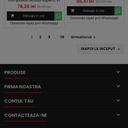
compatibil Skoda Superb 3T
viteze
Pret
Pret
85,41 lei
122,02 lei
MKII 2008-2012 5 viteze Negru
Pret
Pret
78,29 lei
111,85 lei
de

Adauga in cos
de
baza

Adauga in cos
Comanda rapid prin Whatsapp!
baza
Comanda rapid prin Whatsapp!
1
2
3
…
19
Urmatorul

INAPOI LA INCEPUT


PRODUSE

FIRMA NOASTRA

CONTUL TAU

CONTACTEAZA-NE