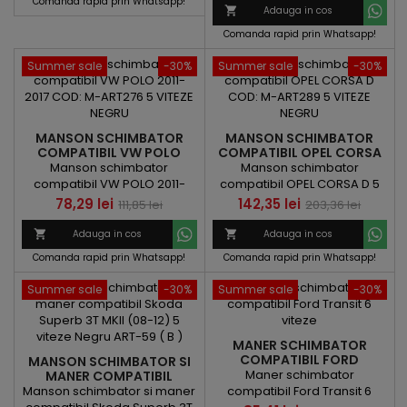
de
Comanda rapid prin Whatsapp!

Adauga in cos
baza
Comanda rapid prin Whatsapp!
Summer sale
-30%
Summer sale
-30%
MANSON SCHIMBATOR
MANSON SCHIMBATOR
COMPATIBIL VW POLO
COMPATIBIL OPEL CORSA
2011-2017 CU 5 VITEZE
D 5 VITEZE NEGRU
Manson schimbator
Manson schimbator
NEGRU
compatibil VW POLO 2011-
compatibil OPEL CORSA D 5
2017 cu 5 VITEZE NEGRU
viteze NEGRU
Pret
Pret
Pret
Pret
78,29 lei
142,35 lei
111,85 lei
203,36 lei
de
de

Adauga in cos

Adauga in cos
baza
baza
Comanda rapid prin Whatsapp!
Comanda rapid prin Whatsapp!
Summer sale
-30%
Summer sale
-30%
MANER SCHIMBATOR
COMPATIBIL FORD
MANSON SCHIMBATOR SI
TRANSIT 6 VITEZE
Maner schimbator
MANER COMPATIBIL
SKODA SUPERB 3T MKII
Manson schimbator si maner
compatibil Ford Transit 6
2008-2012 5 VITEZE NEGRU