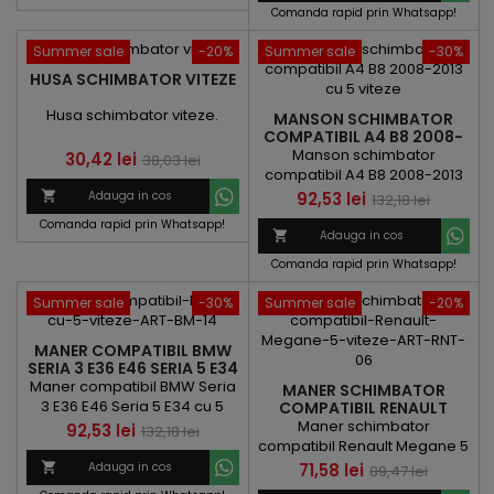
baza
Comanda rapid prin Whatsapp!
Summer sale
-20%
Summer sale
-30%
HUSA SCHIMBATOR VITEZE
Husa schimbator viteze.
MANSON SCHIMBATOR
COMPATIBIL A4 B8 2008-
2013 CU 5 VITEZE
Manson schimbator
Pret
Pret
30,42 lei
38,03 lei
compatibil A4 B8 2008-2013
de
cu 5 viteze
Pret
Pret
92,53 lei

Adauga in cos
132,18 lei
baza
de
Comanda rapid prin Whatsapp!

Adauga in cos
baza
Comanda rapid prin Whatsapp!
Summer sale
-30%
Summer sale
-20%
MANER COMPATIBIL BMW
SERIA 3 E36 E46 SERIA 5 E34
CU 5 VITEZE
Maner compatibil BMW Seria
MANER SCHIMBATOR
3 E36 E46 Seria 5 E34 cu 5
COMPATIBIL RENAULT
MEGANE 5 VITEZE
viteze
Maner schimbator
Pret
Pret
92,53 lei
132,18 lei
compatibil Renault Megane 5
de
viteze
Pret
Pret

Adauga in cos
71,58 lei
89,47 lei
baza