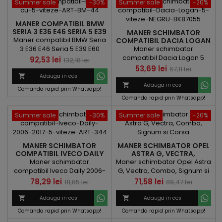
Summer sale
-30%
Summer sale
-20%
MANER COMPATIBIL BMW
SERIA 3 E36 E46 SERIA 5 E39
MANER SCHIMBATOR
E60 SERIA 7 E38 X5 E53 5
Maner compatibil BMW Seria
COMPATIBIL DACIA LOGAN
VITEZE
5 VITEZE NEGRU BK87055
3 E36 E46 Seria 5 E39 E60
Maner schimbator
SERIA 7 E38 X5 E53 5 viteze
compatibil Dacia Logan 5
Pret
Pret
92,53 lei
132,18 lei
viteze NEGRU BK87055
Pret
Pret
53,69 lei
67,11 lei
de

Adauga in cos
de
baza

Adauga in cos
Comanda rapid prin Whatsapp!
baza
Comanda rapid prin Whatsapp!
Summer sale
-30%
Summer sale
-20%
MANER SCHIMBATOR
MANER SCHIMBATOR OPEL
COMPATIBIL IVECO DAILY
ASTRA G, VECTRA,
2006-2017 5 VITEZE
COMBO, SIGNUM SI CORSA
Maner schimbator
Maner schimbator Opel Astra
compatibil Iveco Daily 2006-
G, Vectra, Combo, Signum si
2017 5 viteze
Corsa
Pret
Pret
Pret
Pret
78,29 lei
71,58 lei
111,85 lei
89,47 lei
de
de

Adauga in cos

Adauga in cos
baza
baza
Comanda rapid prin Whatsapp!
Comanda rapid prin Whatsapp!