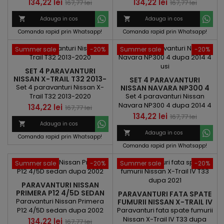
Pret
Pret
Pret
Pret
134,22 lei
134,22 lei
167,77 lei
167,77 lei
de
de

Adauga in cos

Adauga in cos
baza
baza
Comanda rapid prin Whatsapp!
Comanda rapid prin Whatsapp!
Summer sale
-20%
Summer sale
-20%
SET 4 PARAVANTURI
NISSAN X-TRAIL T32 2013-
SET 4 PARAVANTURI
2020
Set 4 paravanturi Nissan X-
NISSAN NAVARA NP300 4
DUPA 2014 4 USI
Trail T32 2013-2020
Set 4 paravanturi Nissan
Navara NP300 4 dupa 2014 4
Pret
Pret
134,22 lei
167,77 lei
usi
Pret
Pret
134,22 lei
167,77 lei
de

Adauga in cos
de
baza

Adauga in cos
Comanda rapid prin Whatsapp!
baza
Comanda rapid prin Whatsapp!
Summer sale
-20%
Summer sale
-20%
PARAVANTURI NISSAN
PRIMERA P12 4/5D SEDAN
PARAVANTURI FATA SPATE
DUPA 2002
Paravanturi Nissan Primera
FUMURII NISSAN X-TRAIL IV
T33 DUPA 2021
P12 4/5D sedan dupa 2002
Paravanturi fata spate fumurii
Nissan X-Trail IV T33 dupa
Pret
Pret
134,22 lei
167,77 lei