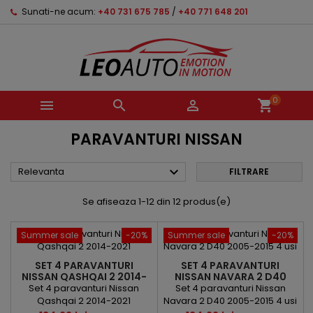
Sunati-ne acum:
+40 731 675 785
/
+40 771 648 201
0



shopping_cart
PARAVANTURI NISSAN

Relevanta
FILTRARE
Se afiseaza 1-12 din 12 produs(e)
Summer sale
-20%
Summer sale
-20%
SET 4 PARAVANTURI
SET 4 PARAVANTURI
NISSAN QASHQAI 2 2014-
NISSAN NAVARA 2 D40
2021
2005-2015 4 USI
Set 4 paravanturi Nissan
Set 4 paravanturi Nissan
Qashqai 2 2014-2021
Navara 2 D40 2005-2015 4 usi