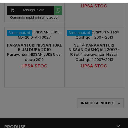
Pret
Pret
134,22 lei
167,77 lei
dupa 2001 Cod: 143
Pret
LIPSA STOC
de

Adauga in cos
baza
Comanda rapid prin Whatsapp!
Stoc epuizat
Stoc epuizat
PARAVANTURI NISSAN JUKE
SET 4 PARAVANTURI
5 USI DUPA 2010
NISSAN QASHQAI 1 2007-
2013
Paravanturi NISSAN JUKE 5 usi
10Set 4 paravanturi Nissan
dupa 2010
Qashqai 1 2007-2013
Pret
Pret
LIPSA STOC
LIPSA STOC
INAPOI LA INCEPUT


PRODUSE