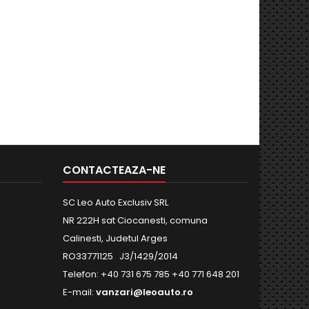
CONTACTEAZA-NE
SC Leo Auto Exclusiv SRL
NR 222H sat Ciocanesti, comuna
Calinesti, Judetul Arges
RO33771125 J3/1429/2014
Telefon:
+40 731 675 785
+40 771 648 201
E-mail:
vanzari@leoauto.ro