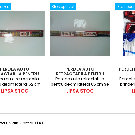
uizat
Stoc epuizat
Stoc epui
PERDEA AUTO
PERDEA AUTO
PERDEL
RACTABILA PENTRU
RETRACTABILA PENTRU
M LATERAL 52 CM
GEAM LATERAL 65 CM
ea auto retractabila
Perdea auto retractabila
Perdele
u geam lateral 52 cm
pentru geam lateral 65 cm Se
prinderi
al textil Se decupeaza
decupeaza dupa forma
este pe 
Pret
Pret
P
LIPSA STOC
LIPSA STOC
L
a forma geamului
geamului
par
za 1-3 din 3 produs(e)