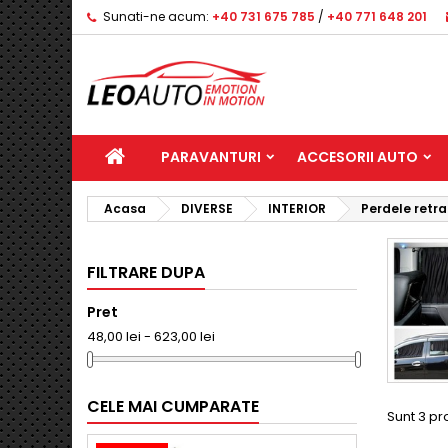
Sunati-ne acum:
+40 731 675 785
/
+40 771 648 201
PARAVANTURI
ACCESORII AUTO
Acasa
DIVERSE
INTERIOR
Perdele retra
FILTRARE DUPA
Pret
48,00 lei - 623,00 lei
CELE MAI CUMPARATE
Sunt 3 pr