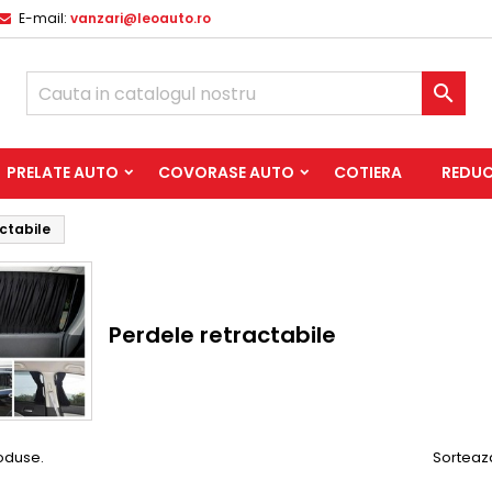
E-mail:
vanzari@leoauto.ro

PRELATE AUTO
COVORASE AUTO
COTIERA
REDUC
ctabile
Perdele retractabile
oduse.
Sorteaz