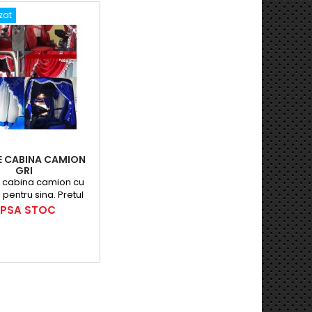
zat
E CABINA CAMION
GRI
 cabina camion cu
 pentru sina. Pretul
set pentru parbriz si
ret
IPSA STOC
tea de dormit