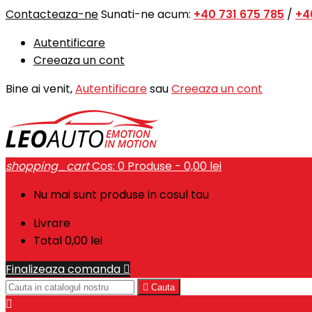
Contacteaza-ne
Sunati-ne acum:
+40 731 675 785
/
+4
Autentificare
Creeaza un cont
Bine ai venit,
Autentificare
sau
Creeaza un cont
shopping_cart
Cos:
0
Produse - 0,00 lei
Nu mai sunt produse in cosul tau
Livrare
Total
0,00 lei
Finalizeaza comanda


Cauta
