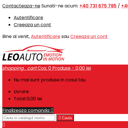
Contacteaza-ne
Sunati-ne acum:
+40 731 675 785
/
+4
Autentificare
Creeaza un cont
Bine ai venit,
Autentificare
sau
Creeaza un cont
shopping_cart
Cos:
0
Produse - 0,00 lei
Nu mai sunt produse in cosul tau
Livrare
Total
0,00 lei
Finalizeaza comanda


Cauta
