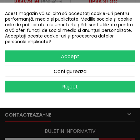
Pret
Pret
Pret
1.050,28 lei
LIPSA STOC
1.500,40 lei
de

Adauga in cos
Acest magazin vă solicită să acceptați cookie-uri pentru
baza
performanță, media și publicitate. Mediile sociale și cookie-
Comanda rapid prin Whatsapp!
urile de publicitate ale unor terțe părți sunt utilizate pentru
a vă oferi funcții de social media și anunțuri personalizate.
Acceptați aceste cookie-uri și procesarea datelor
personale implicate?
INAPOI LA INCEPUT

Accept

PRODUSE
Configureaza

FIRMA NOASTRA
Reject

CONTUL TAU

CONTACTEAZA-NE
BULETIN INFORMATIV