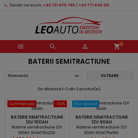
Sunati-ne acum:
+40 731 675 785
/
+40 771 648 201
0



shopping_cart
BATERII SEMITRACTIUNE

Relevanta
FILTRARE
Se afiseaza 1-2 din 2 produs(e)
Summer sale
-30%
Stoc epuizat
BATERIE SEMITRACTIUNE
BATERIE SEMITRACTIUNE
12V 100AH
12V 90AH
Baterie semitractiune 12V
Baterie semitractiune 12V
100Ah 304x175x220.
90Ah 353x175x190.