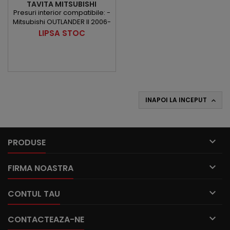
TAVITA MITSUBISHI
OUTLANDER II 2006-2018
Presuri interior compatibile: -
Mitsubishi OUTLANDER II 2006-
2018
Pret
LIPSA STOC
INAPOI LA INCEPUT


PRODUSE

FIRMA NOASTRA

CONTUL TAU

CONTACTEAZA-NE