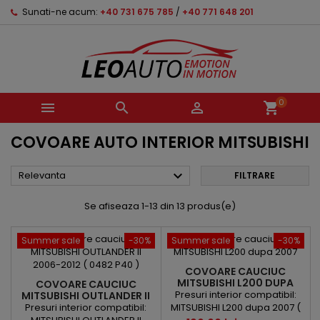
Sunati-ne acum:
+40 731 675 785
/
+40 771 648 201
0



shopping_cart
COVOARE AUTO INTERIOR MITSUBISHI

Relevanta
FILTRARE
Se afiseaza 1-13 din 13 produs(e)
Summer sale
-30%
Summer sale
-30%
COVOARE CAUCIUC
MITSUBISHI L200 DUPA
COVOARE CAUCIUC
2007
Presuri interior compatibil:
MITSUBISHI OUTLANDER II
2006-2012
Presuri interior compatibil:
MITSUBISHI L200 dupa 2007 (