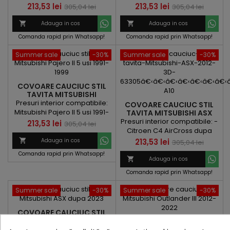
2006
Pret
Pret
Pret
Pret
213,53 lei
213,53 lei
305,04 lei
305,04 lei
de
de

Adauga in cos

Adauga in cos
baza
baza
Comanda rapid prin Whatsapp!
Comanda rapid prin Whatsapp!
Summer sale
-30%
Summer sale
-30%
COVOARE CAUCIUC STIL
TAVITA MITSUBISHI
PAJERO II 5 USI 1991-1999
Presuri interior compatibile:
COVOARE CAUCIUC STIL
Mitsubishi Pajero II 5 usi 1991-
TAVITA MITSUBISHI ASX
DUPA 2012
1999
Presuri interior compatibile: -
Pret
Pret
213,53 lei
305,04 lei
Citroen C4 AirCross dupa
de
2012 - Mitsubishi ASX dupa
Pret
Pret

Adauga in cos
213,53 lei
305,04 lei
baza
2012
de
Comanda rapid prin Whatsapp!

Adauga in cos
baza
Comanda rapid prin Whatsapp!
Summer sale
-30%
Summer sale
-30%
COVOARE CAUCIUC STIL
TAVITA MITSUBISHI ASX
COVOARE CAUCIUC
DUPA 2023
Covoare cauciuc stil tavita