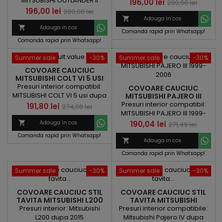
MITSUBISHI OUTLANDER II
4 buc./set ) Covoare auto
Pret
Pret
196,00 lei
280,00 lei
2006-2012 CITROEN C-
pentru interior
Pret
Pret
196,00 lei
280,00 lei
de
CROSSER dupa 2007

Adauga in cos
de
baza

Adauga in cos
Comanda rapid prin Whatsapp!
baza
Comanda rapid prin Whatsapp!
Summer sale
-30%
Summer sale
-30%
COVOARE CAUCIUC
MITSUBISHI COLT VI 5 USI
DUPA 2008 ( 0484 P40 )
Presuri interior compatibil:
COVOARE CAUCIUC
MITSUBISHI COLT VI 5 usi dupa
MITSUBISHI PAJERO III
1999-2006
Presuri interior compatibil:
2008 ( 4 buc./set ) Covoare
Pret
Pret
191,80 lei
274,00 lei
MITSUBISHI PAJERO III 1999-
auto pentru interior
de
2006 ( 546276 P20 ) ( 4
Pret
Pret
190,04 lei

Adauga in cos
271,49 lei
buc./set )
baza
de
Comanda rapid prin Whatsapp!

Adauga in cos
baza
Comanda rapid prin Whatsapp!
Summer sale
-30%
Summer sale
-30%
COVOARE CAUCIUC STIL
COVOARE CAUCIUC STIL
TAVITA MITSUBISHI L200
TAVITA MITSUBISHI
DUPA 2015
PAJERO IV DUPA 2006
Presuri interior: Mitsubishi
Presuri interior compatibile:
L200 dupa 2015
Mitsubishi Pajero IV dupa