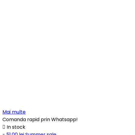
Mai multe
Comanda rapid prin Whatsapp!

In stock
- 51,00 lei
Summer sale