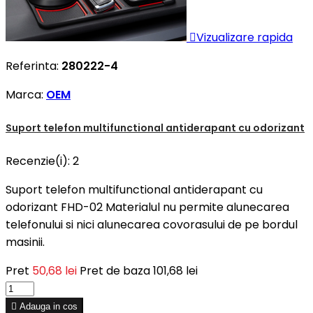

Vizualizare rapida
Referinta:
280222-4
Marca:
OEM
Suport telefon multifunctional antiderapant cu odorizant
Recenzie(i):
2
Suport telefon multifunctional antiderapant cu
odorizant FHD-02 Materialul nu permite alunecarea
telefonului si nici alunecarea covorasului de pe bordul
masinii.
Pret
50,68 lei
Pret de baza
101,68 lei

Adauga in cos