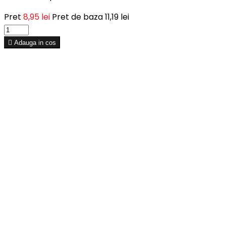
Pret
8,95 lei
Pret de baza
11,19 lei

Adauga in cos