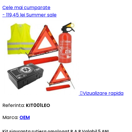
Cele mai cumparate
- 119,45 lei
Summer sale

Vizualizare rapida
Referinta:
KIT001LEO
Marca:
OEM
Kit siguranta rutiera omologat R.A.R Valabil 5 ANI