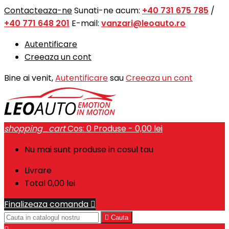
Contacteaza-ne
Sunati-ne acum:
+40 731 675 785
/
+40 771 648 201
E-mail:
vanzari@leoauto.ro
Autentificare
Creeaza un cont
Bine ai venit,
Autentificare
sau
Creeaza un cont
shopping_cart
Cos:
0
Produse - 0,00 lei
Nu mai sunt produse in cosul tau
Livrare
Total
0,00 lei
Finalizeaza comanda


Cauta