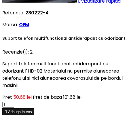

Vizualizare rapida
Referinta:
280222-4
Marca:
OEM
Suport telefon multifunctional antiderapant cu odorizant
Recenzie(i):
2
Suport telefon multifunctional antiderapant cu
odorizant FHD-02 Materialul nu permite alunecarea
telefonului si nici alunecarea covorasului de pe bordul
masinii.
Pret
50,68 lei
Pret de baza
101,68 lei

Adauga in cos