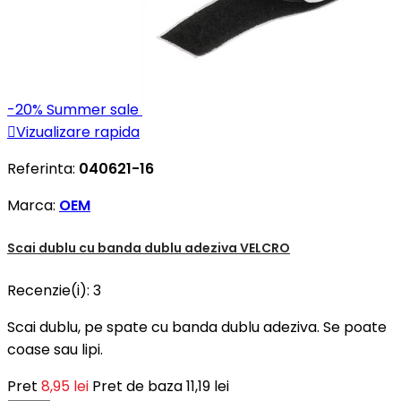
-20%
Summer sale

Vizualizare rapida
Referinta:
040621-16
Marca:
OEM
Scai dublu cu banda dublu adeziva VELCRO
Recenzie(i):
3
Scai dublu, pe spate cu banda dublu adeziva. Se poate
coase sau lipi.
Pret
8,95 lei
Pret de baza
11,19 lei