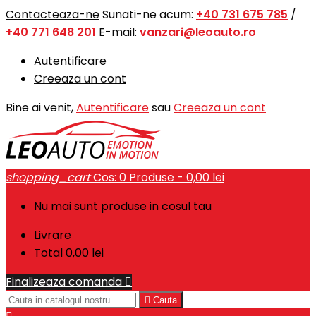
Contacteaza-ne
Sunati-ne acum:
+40 731 675 785
/
+40 771 648 201
E-mail:
vanzari@leoauto.ro
Autentificare
Creeaza un cont
Bine ai venit,
Autentificare
sau
Creeaza un cont
shopping_cart
Cos:
0
Produse - 0,00 lei
Nu mai sunt produse in cosul tau
Livrare
Total
0,00 lei
Finalizeaza comanda


Cauta