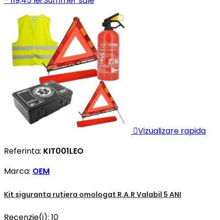
- 119,45 lei
Summer sale

Vizualizare rapida
Referinta:
KIT001LEO
Marca:
OEM
Kit siguranta rutiera omologat R.A.R Valabil 5 ANI
Recenzie(i):
10