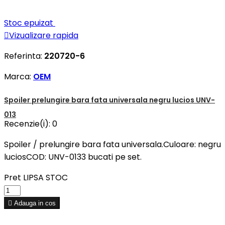
Stoc epuizat

Vizualizare rapida
Referinta:
220720-6
Marca:
OEM
Spoiler prelungire bara fata universala negru lucios UNV-
013
Recenzie(i):
0
Spoiler / prelungire bara fata universala.Culoare: negru
luciosCOD: UNV-0133 bucati pe set.
Pret
LIPSA STOC

Adauga in cos