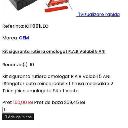

Vizualizare rapida
Referinta:
KIT001LEO
Marca:
OEM
Kit siguranta rutiera omologat R.A.R Valabil 5 ANI
Recenzie(i):
10
Kit siguranta rutiera omologat R.A.R Valabil 5 ANI
1Stingator auto reincarcabil x 1 Trusa medicala x 2
Triunghiuri omologate E4 x 1 Vesta
Pret
150,00 lei
Pret de baza
269,45 lei

Adauga in cos