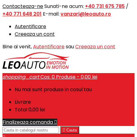
Contacteaza-ne
Sunati-ne acum:
+40 731 675 785
/
+40 771 648 201
E-mail:
vanzari@leoauto.ro
Autentificare
Creeaza un cont
Bine ai venit,
Autentificare
sau
Creeaza un cont
shopping_cart
Cos:
0
Produse - 0,00 lei
Nu mai sunt produse in cosul tau
Livrare
Total
0,00 lei
Finalizeaza comanda


Cauta