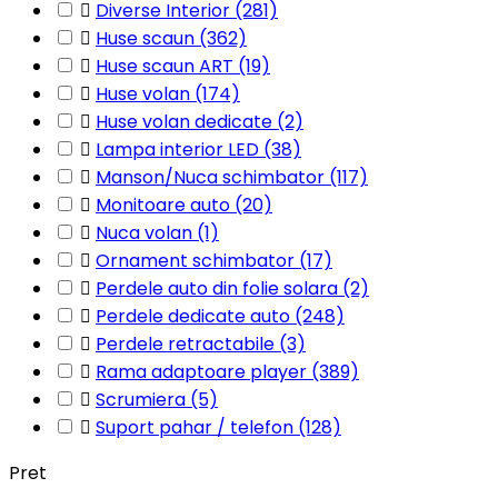

Diverse Interior
(281)

Huse scaun
(362)

Huse scaun ART
(19)

Huse volan
(174)

Huse volan dedicate
(2)

Lampa interior LED
(38)

Manson/Nuca schimbator
(117)

Monitoare auto
(20)

Nuca volan
(1)

Ornament schimbator
(17)

Perdele auto din folie solara
(2)

Perdele dedicate auto
(248)

Perdele retractabile
(3)

Rama adaptoare player
(389)

Scrumiera
(5)

Suport pahar / telefon
(128)
Pret