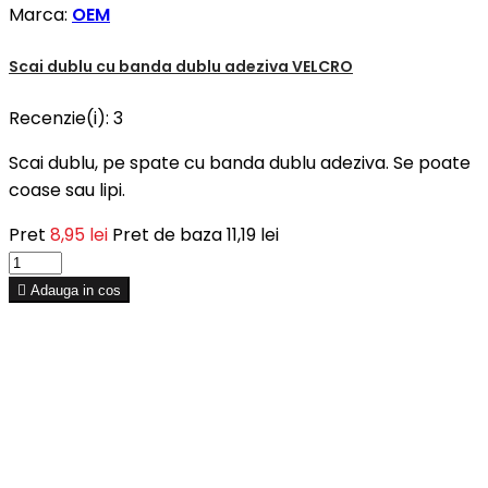
Marca:
OEM
Scai dublu cu banda dublu adeziva VELCRO
Recenzie(i):
3
Scai dublu, pe spate cu banda dublu adeziva. Se poate
coase sau lipi.
Pret
8,95 lei
Pret de baza
11,19 lei

Adauga in cos