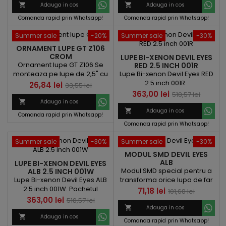
de
de

Adauga in cos

Adauga in cos
baza
baza
Comanda rapid prin Whatsapp!
Comanda rapid prin Whatsapp!
Summer sale
-20%
Summer sale
-30%
ORNAMENT LUPE GT Z106
CROM
LUPE BI-XENON DEVIL EYES
Ornament lupe GT Z106 Se
RED 2.5 INCH 001R
Lupe Bi-xenon Devil Eyes RED
monteaza pe lupe de 2,5" cu
2.5 inch 001R.
inel convertor si pe lupe de
Pret
Pret
26,84 lei
33,55 lei
3" fara inel.
Pret
Pret
363,00 lei
518,57 lei
de

Adauga in cos
de
baza

Adauga in cos
Comanda rapid prin Whatsapp!
baza
Comanda rapid prin Whatsapp!
Summer sale
-30%
Summer sale
-30%
MODUL SMD DEVIL EYES
ALB
LUPE BI-XENON DEVIL EYES
Modul SMD special pentru a
ALB 2.5 INCH 001W
Lupe Bi-xenon Devil Eyes ALB
transforma orice lupa de far
2.5 inch 001W. Pachetul
in DEVIL EYES. Culore : ALBA
Pret
Pret
71,18 lei
101,68 lei
contine becuri xenon H1 si
Pret
Pret
363,00 lei
518,57 lei
de
ornament ( ...

Adauga in cos
de
baza

Adauga in cos
Comanda rapid prin Whatsapp!
baza