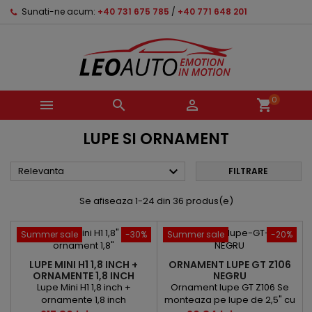
Sunati-ne acum:
+40 731 675 785
/
+40 771 648 201
0



shopping_cart
LUPE SI ORNAMENT

Relevanta
FILTRARE
Se afiseaza 1-24 din 36 produs(e)
Summer sale
-30%
Summer sale
-20%
LUPE MINI H1 1,8 INCH +
ORNAMENT LUPE GT Z106
ORNAMENTE 1,8 INCH
NEGRU
Lupe Mini H1 1,8 inch +
Ornament lupe GT Z106 Se
ornamente 1,8 inch
monteaza pe lupe de 2,5" cu