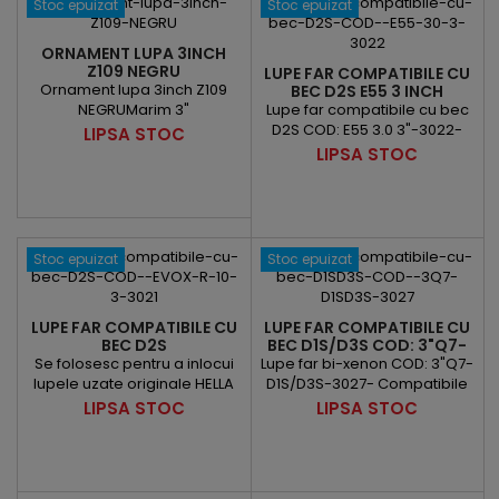
Stoc epuizat
Stoc epuizat
ORNAMENT LUPA 3INCH
Z109 NEGRU
LUPE FAR COMPATIBILE CU
Ornament lupa 3inch Z109
BEC D2S E55 3 INCH
NEGRUMarim 3"
Lupe far compatibile cu bec
D2S COD: E55 3.0 3"-3022-
Pret
LIPSA STOC
Compatibile cu bec D2S-
Pret
LIPSA STOC
Dimensiune lentila...
Stoc epuizat
Stoc epuizat
LUPE FAR COMPATIBILE CU
LUPE FAR COMPATIBILE CU
BEC D2S
BEC D1S/D3S COD: 3"Q7-
D1S/D3S-3027
Se folosesc pentru a inlocui
Lupe far bi-xenon COD: 3"Q7-
lupele uzate originale HELLA
D1S/D3S-3027- Compatibile
Evox-R
cu bec D1S/D3S- Dimensiune
Pret
Pret
LIPSA STOC
LIPSA STOC
lentila: 3 inch....