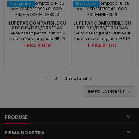
Stoc epuizat
Stoc epuizat
LUPE FAR COMPATIBILE CU
LUPE FAR COMPATIBILE CU
BEC D1S/D2S/D3S/D4S
BEC D1S/D2S/D3S/D4S
COD: 4J-EVOX-R 2.0-
Se folosesc pentru a inlocui
Se folosesc pentru a inlocui
3020
lupele uzate originale HELLA
lupele uzate originale HELLA
Evox-R
Generatia 5 ( Hella G5 ) .
Pret
Pret
LIPSA STOC
LIPSA STOC
1
2
Urmatorul

INAPOI LA INCEPUT


PRODUSE

FIRMA NOASTRA