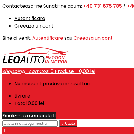
Contacteaza-ne
Sunati-ne acum:
+40 731 675 785
/
+4
Autentificare
Creeaza un cont
Bine ai venit,
Autentificare
sau
Creeaza un cont
shopping_cart
Cos:
0
Produse - 0,00 lei
Nu mai sunt produse in cosul tau
Livrare
Total
0,00 lei
Finalizeaza comanda


Cauta
