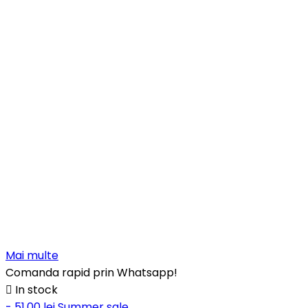
Mai multe
Comanda rapid prin Whatsapp!

In stock
- 51,00 lei
Summer sale