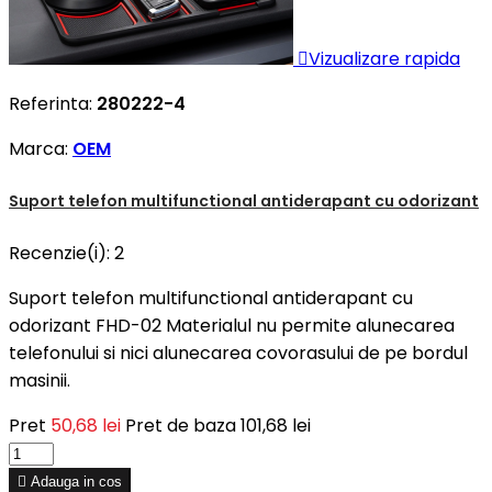

Vizualizare rapida
Referinta:
280222-4
Marca:
OEM
Suport telefon multifunctional antiderapant cu odorizant
Recenzie(i):
2
Suport telefon multifunctional antiderapant cu
odorizant FHD-02 Materialul nu permite alunecarea
telefonului si nici alunecarea covorasului de pe bordul
masinii.
Pret
50,68 lei
Pret de baza
101,68 lei

Adauga in cos