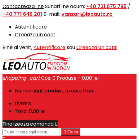
Contacteaza-ne
Sunati-ne acum:
+40 731 675 785
/
+40 771 648 201
E-mail:
vanzari@leoauto.ro
Autentificare
Creeaza un cont
Bine ai venit,
Autentificare
sau
Creeaza un cont
shopping_cart
Cos:
0
Produse - 0,00 lei
Nu mai sunt produse in cosul tau
Livrare
Total
0,00 lei
Finalizeaza comanda


Cauta