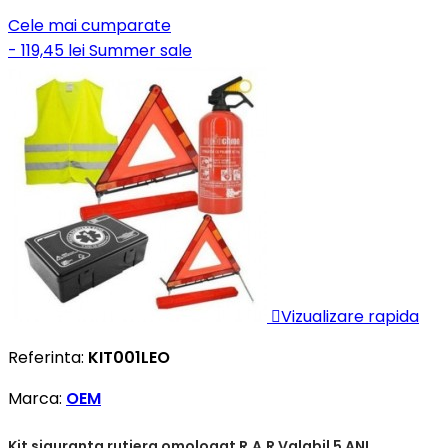
Cele mai cumparate
- 119,45 lei
Summer sale

Vizualizare rapida
Referinta:
KIT001LEO
Marca:
OEM
Kit siguranta rutiera omologat R.A.R Valabil 5 ANI