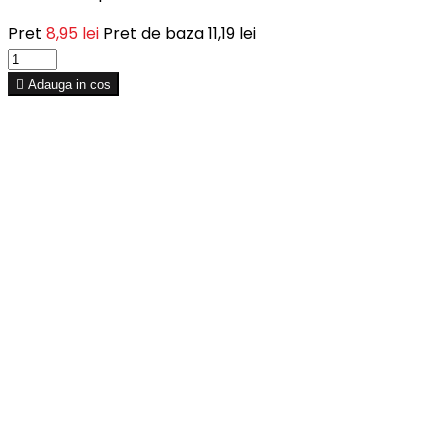
Pret
8,95 lei
Pret de baza
11,19 lei

Adauga in cos