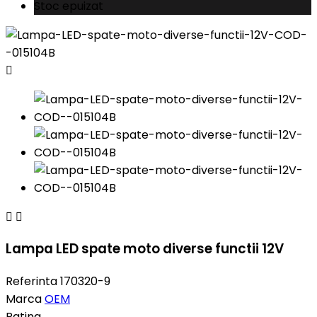
Stoc epuizat



Lampa LED spate moto diverse functii 12V
Referinta
170320-9
Marca
OEM
Rating