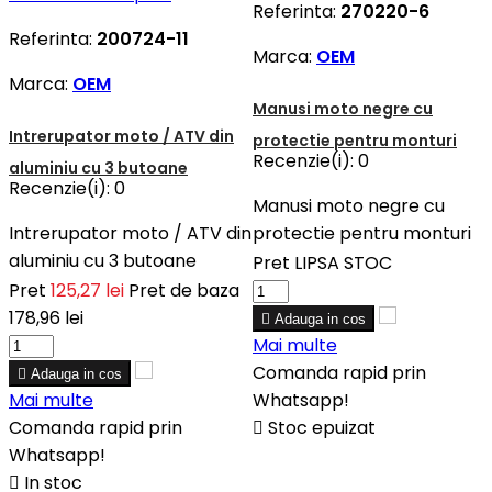
Referinta:
270220-6
Referinta:
200724-11
Marca:
OEM
Marca:
OEM
Manusi moto negre cu
Intrerupator moto / ATV din
protectie pentru monturi
Recenzie(i):
0
aluminiu cu 3 butoane
Recenzie(i):
0
Manusi moto negre cu
Intrerupator moto / ATV din
protectie pentru monturi
aluminiu cu 3 butoane
Pret
LIPSA STOC
Pret
125,27 lei
Pret de baza
178,96 lei

Adauga in cos
Mai multe
Comanda rapid prin

Adauga in cos
Mai multe
Whatsapp!
Comanda rapid prin

Stoc epuizat
Whatsapp!

In stoc