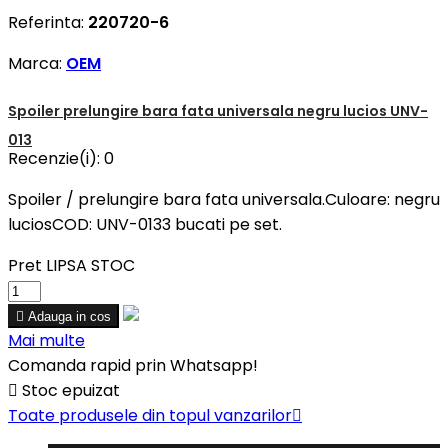
Referinta:
220720-6
Marca:
OEM
Spoiler prelungire bara fata universala negru lucios UNV-
013
Recenzie(i):
0
Spoiler / prelungire bara fata universala.Culoare: negru
luciosCOD: UNV-0133 bucati pe set.
Pret
LIPSA STOC

Adauga in cos
Mai multe
Comanda rapid prin Whatsapp!

Stoc epuizat
Toate produsele din topul vanzarilor
