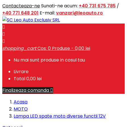
Contacteaza-ne
Sunati-ne acum:
+40 731 675 785
/
+40 771 648 201
E-mail:
vanzari@leoauto.ro



shopping_cart
Cos:
0
Produse - 0,00 lei
Nu mai sunt produse in cosul tau
Livrare
Total
0,00 lei
Finalizeaza comanda

Acasa
MOTO
Lampa LED spate moto diverse functii 12V