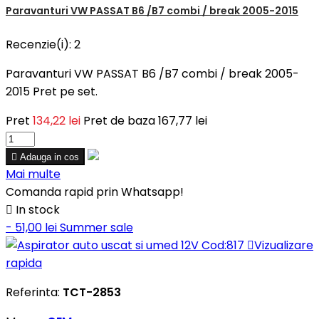
Paravanturi VW PASSAT B6 /B7 combi / break 2005-2015
Recenzie(i):
2
Paravanturi VW PASSAT B6 /B7 combi / break 2005-
2015 Pret pe set.
Pret
134,22 lei
Pret de baza
167,77 lei

Adauga in cos
Mai multe
Comanda rapid prin Whatsapp!

In stock
- 51,00 lei
Summer sale

Vizualizare
rapida
Referinta:
TCT-2853