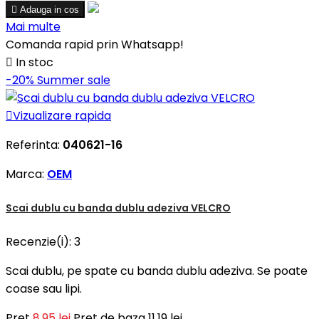

Adauga in cos
Mai multe
Comanda rapid prin Whatsapp!

In stoc
-20%
Summer sale

Vizualizare rapida
Referinta:
040621-16
Marca:
OEM
Scai dublu cu banda dublu adeziva VELCRO
Recenzie(i):
3
Scai dublu, pe spate cu banda dublu adeziva. Se poate
coase sau lipi.
Pret
8,95 lei
Pret de baza
11,19 lei