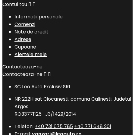
Contul tau


Informatii personale
Comenzi
Note de credit
Adrese
Cupoane
Alertele mele
Contacteaza-ne
Contacteaza-ne


SC Leo Auto Exclusiv SRL
NR 222H sat Ciocanesti, comuna Calinesti, Judetul
Arges
RO33771125 J3/1429/2014
Telefon:
+40 731 675 785
+40 771 648 201
E-mail:
vanzari@leoauto.ro