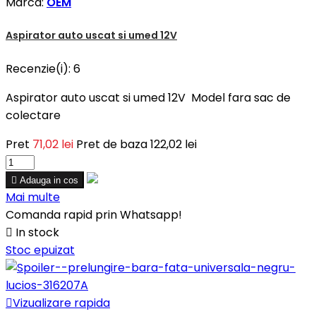
Marca:
OEM
Aspirator auto uscat si umed 12V
Recenzie(i):
6
Aspirator auto uscat si umed 12V Model fara sac de
colectare
Pret
71,02 lei
Pret de baza
122,02 lei

Adauga in cos
Mai multe
Comanda rapid prin Whatsapp!

In stock
Stoc epuizat

Vizualizare rapida