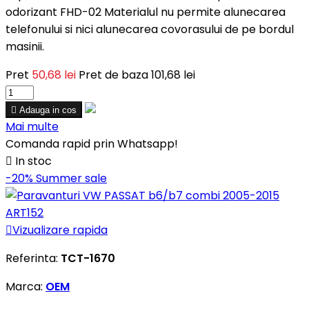
odorizant FHD-02 Materialul nu permite alunecarea
telefonului si nici alunecarea covorasului de pe bordul
masinii.
Pret
50,68 lei
Pret de baza
101,68 lei

Adauga in cos
Mai multe
Comanda rapid prin Whatsapp!

In stoc
-20%
Summer sale

Vizualizare rapida
Referinta:
TCT-1670
Marca:
OEM