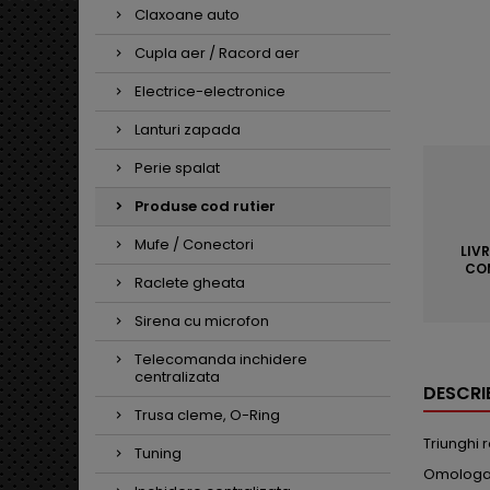
Claxoane auto
Cupla aer / Racord aer
Electrice-electronice
Lanturi zapada
Perie spalat
Produse cod rutier
Mufe / Conectori
LIV
COM
Raclete gheata
Sirena cu microfon
Telecomanda inchidere
centralizata
DESCRI
Trusa cleme, O-Ring
Triunghi 
Tuning
Omologat 