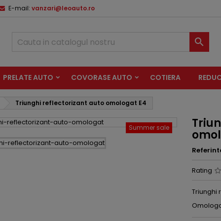
E-mail:
vanzari@leoauto.ro

PRELATE AUTO
COVORASE AUTO
COTIERA
REDUC
Triunghi reflectorizant auto omologat E4
Triun
Summer sale
omol
Referint
Rating
Triunghi 
Omologat 