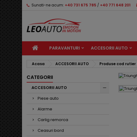
Sunati-ne acum:
+40 731 675 785
/
+40 771 648 201
PARAVANTURI
ACCESORII AUTO
Acasa
ACCESORII AUTO
Produse cod rutier
CATEGORII
ACCESORII AUTO
Piese auto
Alarme
Carlig remorca
Ceasuri bord