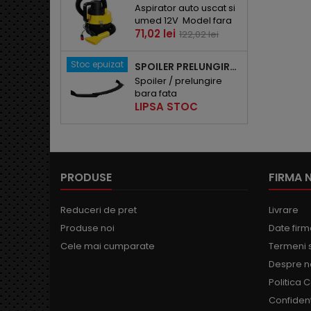
Aspirator auto uscat si
umed 12V Model fara
Pret
Pret
sac de colectare
71,02 lei
122,02 lei
de
baza
Stoc epuizat
SPOILER PRELUNGIRE BARA FATA UNIVERSALA NEGRU LUCIOS UNV-013
Spoiler / prelungire
bara fata
Pret
universala.Culoare:
LIPSA STOC
negru luciosCOD: UNV-
0133 bucati pe set.
PRODUSE
FIRMA 
Reduceri de pret
Livrare
Produse noi
Date fir
Cele mai cumparate
Termeni si
Despre n
Politica 
Confident