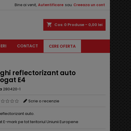
Bine ai venit,
Autentificare
sau
Creeaza un cont
shopping_cart
Cos:
0
Produse - 0,00 lei
ERI
CONTACT
CERE OFERTA
ghi reflectorizant auto
ogat E4
a
280420-1
Scrie o recenzie
reflectorizant auto.
E-mark pe tot teritoriul Uniunii Europene