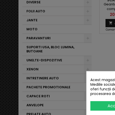
SCA
DIVERSE
Geanta
comp
FOLII AUTO
Pr
20
JANTE

MOTO
Comand
PARAVANTURI
SUPORTI USA, BLOC LUMINA,
BUTOANE
UNELTE-DISPOZITIVE
XENON
INTRETINERE AUTO
Acest magazin
Mediile social
PACHETE PROMOTIONALE
oferi funcții 
procesarea da
CAPACE ROTI
ANVELOPE
Ac
PRELATE AUTO