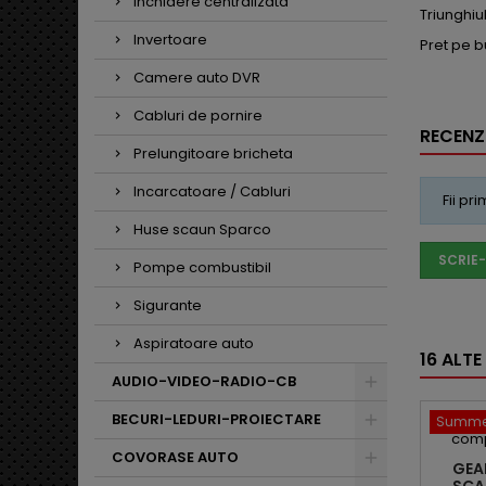
Inchidere centralizata
Triunghiu
Invertoare
Pret pe b
Camere auto DVR
Cabluri de pornire
RECENZI
Prelungitoare bricheta
Incarcatoare / Cabluri
Fii pr
Huse scaun Sparco
SCRIE-
Pompe combustibil
Sigurante
Aspiratoare auto
16 ALTE
AUDIO-VIDEO-RADIO-CB
BECURI-LEDURI-PROIECTARE
Summer
COVORASE AUTO
GEA