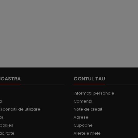
NOASTRA
CONTUL TAU
Informatii personale
ma
Comenzi
 conditii de utilizare
Note de credit
oi
Adrese
Cookies
Cupoane
ialitate
Alertele mele