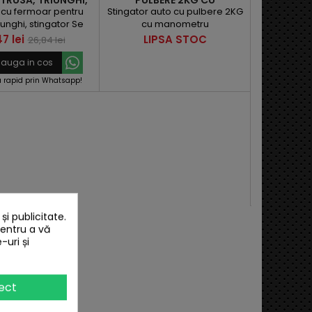
TRUSA, TRIUNGHI,
PULBERE 2KG CU
STINGATOR
MANOMETRU
cu fermoar pentru
Stingator auto cu pulbere 2KG
riunghi, stingator Se
cu manometru
 depozita orice.
t
Pret
Pret
47 lei
LIPSA STOC
26,84 lei
de
auga in cos
baza
rapid prin Whatsapp!
KIT SIGU
OMOLOGAT 
Kit siguran
R.A.R Valab
auto reinc
Pret
150,00
medicala
omologat
Adau

Comanda ra
i publicitate.
pentru a vă
-uri și
ect