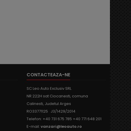
CONTACTEAZA-NE
SC Leo Auto Exclusiv SRL
NR 222H sat Ciocanesti, comuna
Calinesti, Judetul Arges
RO33771125 J3/1429/2014
Telefon:
+40 731 675 785
+40 771 648 201
E-mail:
vanzari@leoauto.ro