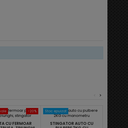
<
>
ale
-20%
Stoc epuizat
Summer sa
TA CU FERMOAR
STINGATOR AUTO CU