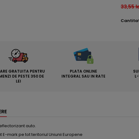
33,55 le
Cantita
RARE GRATUITA PENTRU
PLATA ONLINE
SU
ENZI DE PESTE 350 DE
INTEGRAL SAU IN RATE
L-
LEI
ERE
reflectorizant auto.
E-mark pe tot teritoriul Uniunii Europene