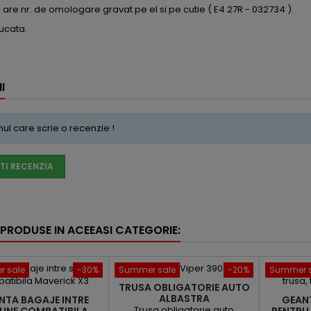
l are nr. de omologare gravat pe el si pe cutie ( E4 27R - 032734 ).
ucata.
I
imul care scrie o recenzie !
TI RECENZIA
 PRODUSE IN ACEEASI CATEGORIE:
 sale
-30%
Summer sale
-20%
Summer s
TRUSA OBLIGATORIE AUTO
ALBASTRA
NTA BAGAJE INTRE
GEAN
Trusa obligatorie auto