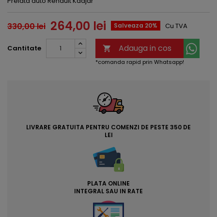
Prelata auto Renault Kadjar
264,00 lei
330,00 lei
Salveaza 20%
Cu TVA
Adauga in cos
Cantitate

*comanda rapid prin Whatsapp!
LIVRARE GRATUITA PENTRU COMENZI DE PESTE 350 DE
LEI
PLATA ONLINE
INTEGRAL SAU IN RATE