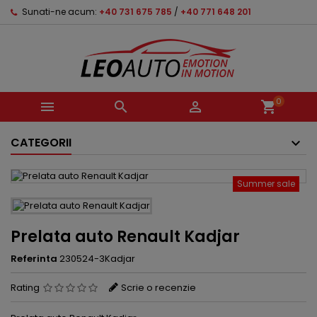
Sunati-ne acum:
+40 731 675 785
/
+40 771 648 201
0



shopping_cart
CATEGORII
Summer sale
Prelata auto Renault Kadjar
Referinta
230524-3Kadjar
Rating
Scrie o recenzie