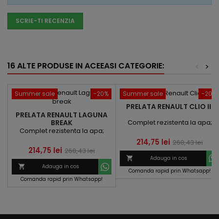
SCRIE-TI RECENZIA
16 ALTE PRODUSE IN ACEEASI CATEGORIE:
<
>
Summer sale
-20%
Summer sale
-20%
PRELATA RENAULT CLIO III
PRELATA RENAULT LAGUNA
Complet rezistenta la apa;
BREAK
Complet rezistenta la apa;
Pret
Pret
214,75 lei
268,43 lei
Pret
Pret
214,75 lei
268,43 lei
de

Adauga in cos
de
baza

Adauga in cos
Comanda rapid prin Whatsapp!
baza
Comanda rapid prin Whatsapp!