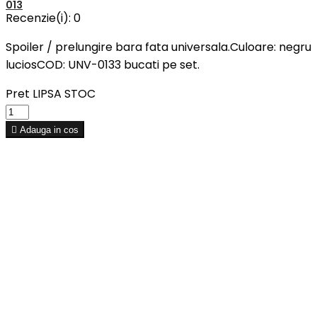
013
Recenzie(i):
0
Spoiler / prelungire bara fata universala.Culoare: negru
luciosCOD: UNV-0133 bucati pe set.
Pret
LIPSA STOC

Adauga in cos