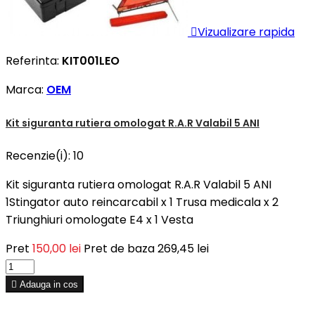

Vizualizare rapida
Referinta:
KIT001LEO
Marca:
OEM
Kit siguranta rutiera omologat R.A.R Valabil 5 ANI
Recenzie(i):
10
Kit siguranta rutiera omologat R.A.R Valabil 5 ANI
1Stingator auto reincarcabil x 1 Trusa medicala x 2
Triunghiuri omologate E4 x 1 Vesta
Pret
150,00 lei
Pret de baza
269,45 lei

Adauga in cos