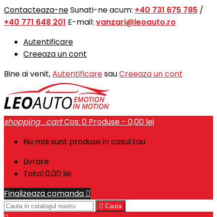
Contacteaza-ne
Sunati-ne acum:
+40 731 675 785
/
+40 771 648 201
E-mail:
vanzari@leoauto.ro
Autentificare
Creeaza un cont
Bine ai venit,
Autentificare
sau
Creeaza un cont
shopping_cart
Cos:
0
Produse - 0,00 lei
Nu mai sunt produse in cosul tau
Livrare
Total
0,00 lei
Finalizeaza comanda


Cauta