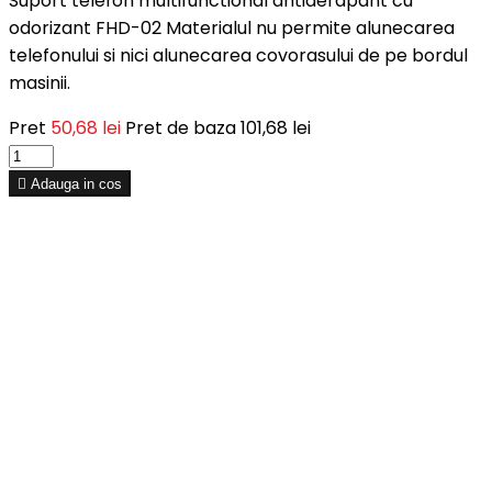
Suport telefon multifunctional antiderapant cu
odorizant FHD-02 Materialul nu permite alunecarea
telefonului si nici alunecarea covorasului de pe bordul
masinii.
Pret
50,68 lei
Pret de baza
101,68 lei

Adauga in cos