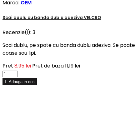
Marca:
OEM
Scai dublu cu banda dublu adeziva VELCRO
Recenzie(i):
3
Scai dublu, pe spate cu banda dublu adeziva. Se poate
coase sau lipi.
Pret
8,95 lei
Pret de baza
11,19 lei

Adauga in cos