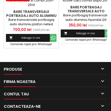
BARE PORTBAGAJ
TRANSVERSALE AUTO
BARE TRANSVERSALE
ALUMINIU HYUNDAI I20
Bare portbagaj transversale
PORTBAGAJ AUTO ALUMINIU
ACTIVE (GB) COMBI DUPA
PLAFON NETED FORD
Bare transversale portbagaj
auto aluminiu Hyundai i20
2015
MONDEO III COMBI 2010-
auto aluminiu plafon neted
Active (Gb) combi dupa 2015
Pret
Pret
350,00 lei
500,00 lei
2014
Ford Mondeo III Combi 2010-
Pret
Pret
700,00 lei
1.000,00 lei
de
2014

Adauga in cos
de
baza

Adauga in cos
Comanda rapid prin Whatsapp!
baza
Comanda rapid prin Whatsapp!

PRODUSE

FIRMA NOASTRA

CONTUL TAU

CONTACTEAZA-NE