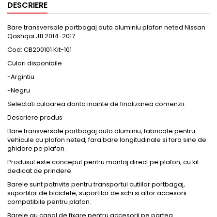
DESCRIERE
Bare transversale portbagaj auto aluminiu plafon neted Nissan
Qashqai J11 2014-2017
Cod: CB200101 Kit-101
Culori disponibile
-Argintiu
-Negru
Selectati culoarea dorita inainte de finalizarea comenzii.
Descriere produs
Bare transversale portbagaj auto aluminiu, fabricate pentru
vehicule cu plafon neted, fara bare longitudinale si fara sine de
ghidare pe plafon.
Produsul este conceput pentru montaj direct pe plafon, cu kit
dedicat de prindere.
Barele sunt potrivite pentru transportul cutiilor portbagaj,
suportilor de biciclete, suportilor de schi si altor accesorii
compatibile pentru plafon.
Barele au canal de fixare pentru accesorii pe partea