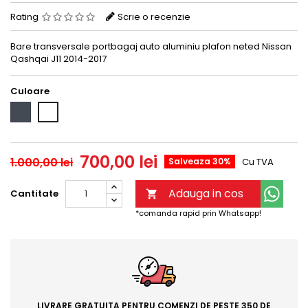
Rating
Scrie o recenzie
Bare transversale portbagaj auto aluminiu plafon neted Nissan
Qashqai J11 2014-2017
Culoare
Black
CROM
700,00 lei
1.000,00 lei
Salveaza 30%
Cu TVA
Adauga in cos
Cantitate

*comanda rapid prin Whatsapp!
LIVRARE GRATUITA PENTRU COMENZI DE PESTE 350 DE