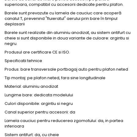
superioara, compatibil cu accesorii dedicate pentru plafon.
Barele sunt prevazute cu lamela de cauciuc care acoperă
canalul T, prevenind "fluieratul" aerului prin bare în timpul
deplasarii
Barele sunt realizate din aluminiu anodizat, au sistem antifurt cu
cheie si sunt disponibile in doua variante de culoare: argintiu si
negru.
Produsul are certificare CE si ISO.
Specificatii tehnice
Produs: bare transversale portbagaj auto pentru plafon neted
Tip montaj: pe plafon neted, fara sine longitudinale
Material: aluminiu anodizat
Lungime bare: dedicata modelului
Culori disponibile: argintiu si negru
Canal superior pentru accesorii: da
Lamela cauciuc pentru reducerea zgomotului: da, in partea
inferioara
Sistem antifurt: da, cu cheie