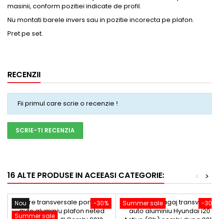
masinii, conform pozitiei indicate de profil.
Nu montati barele invers sau in pozitie incorecta pe plafon.
Pret pe set.
RECENZII
Fii primul care scrie o recenzie !
SCRIE-TI RECENZIA
16 ALTE PRODUSE IN ACEEASI CATEGORIE:
<
>
Nou
-30%
Summer sale
-30%
Summer sale