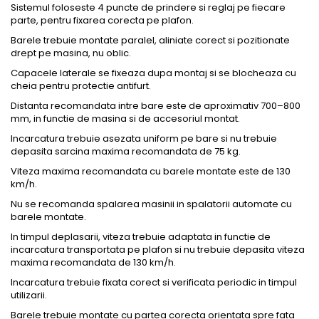
Sistemul foloseste 4 puncte de prindere si reglaj pe fiecare
parte, pentru fixarea corecta pe plafon.
Barele trebuie montate paralel, aliniate corect si pozitionate
drept pe masina, nu oblic.
Capacele laterale se fixeaza dupa montaj si se blocheaza cu
cheia pentru protectie antifurt.
Distanta recomandata intre bare este de aproximativ 700–800
mm, in functie de masina si de accesoriul montat.
Incarcatura trebuie asezata uniform pe bare si nu trebuie
depasita sarcina maxima recomandata de 75 kg.
Viteza maxima recomandata cu barele montate este de 130
km/h.
Nu se recomanda spalarea masinii in spalatorii automate cu
barele montate.
In timpul deplasarii, viteza trebuie adaptata in functie de
incarcatura transportata pe plafon si nu trebuie depasita viteza
maxima recomandata de 130 km/h.
Incarcatura trebuie fixata corect si verificata periodic in timpul
utilizarii.
Barele trebuie montate cu partea corecta orientata spre fata