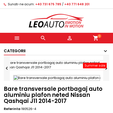
Sunati-ne acum:
+40 731 675 785
/
+40 771 648 201
0



shopping_cart
CATEGORII
Summer sale


Bare transversale portbagaj auto
aluminiu plafon neted Nissan
Qashqai J11 2014-2017
Referinta
190526-4